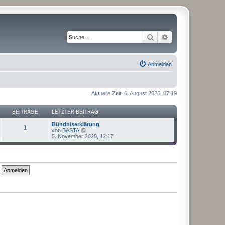
Suche
Erweiterte Suche
Anmelden
Aktuelle Zeit: 6. August 2026, 07:19
BEITRÄGE
LETZTER BEITRAG
Bündniserklärung
1
N
von
BASTA
e
5. November 2020, 12:17
u
e
s
t
e
r
B
e
i
t
r
a
g