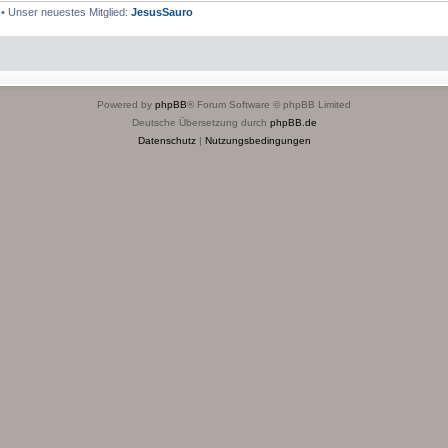
• Unser neuestes Mitglied:
JesusSauro
Powered by
phpBB
® Forum Software © phpBB Limited
Deutsche Übersetzung durch
phpBB.de
Datenschutz
|
Nutzungsbedingungen